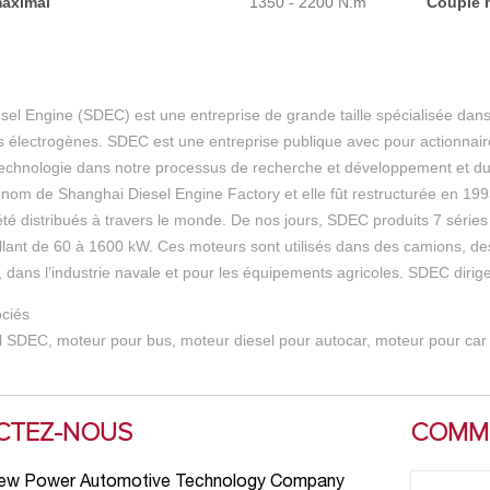
aximal
1350 - 2200 N.m
Couple 
el Engine (SDEC) est une entreprise de grande taille spécialisée dans
s électrogènes. SDEC est une entreprise publique avec pour actionnair
 technologie dans notre processus de recherche et développement et duran
 nom de Shanghai Diesel Engine Factory et elle fût restructurée en 1
été distribués à travers le monde. De nos jours, SDEC produits 7 séries
llant de 60 à 1600 kW. Ces moteurs sont utilisés dans des camions, de
 dans l’industrie navale et pour les équipements agricoles. SDEC dirig
ociés
l SDEC, moteur pour bus, moteur diesel pour autocar, moteur pour car
CTEZ-NOUS
COMME
ew Power Automotive Technology Company