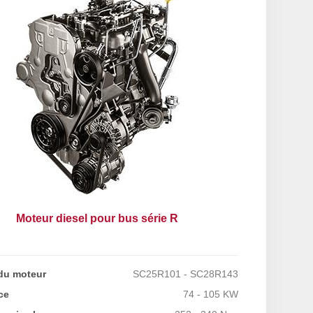
Moteur diesel pour bus série R
du moteur
SC25R101 - SC28R143
ce
74 - 105 KW