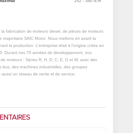
maximal
252 - 340 N.m
 la fabrication de moteurs diesel, de pièces de moteurs
e majoritaire SAIC Motor. Nous mettons en avant la
t la production. L’entreprise était à l’origine créée en
993. Durant nos 70 années de développement, nos
 de moteurs : Séries R, H, D, C, E, G et W, avec des
s bus, des machines industrielles, des groupes
e aussi un réseau de vente et de service.
NTAIRES