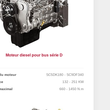
Moteur diesel pour bus série D
du moteur
SC5DK180 - SC9DF340
ce
132 - 251 KW
maximal
660 - 1450 N.m