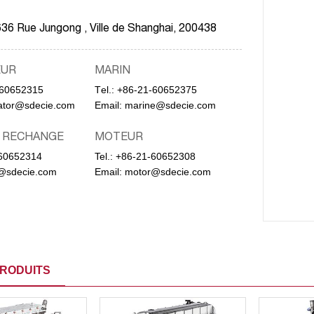
36 Rue Jungong , Ville de Shanghai, 200438
EUR
MARIN
-60652315
Тel.:
+86-21-60652375
ator@sdecie.com
Email:
marine@sdecie.com
E RECHANGE
MOTEUR
60652314
Tel.:
+86-21-60652308
@sdecie.com
Email:
motor@sdecie.com
RODUITS