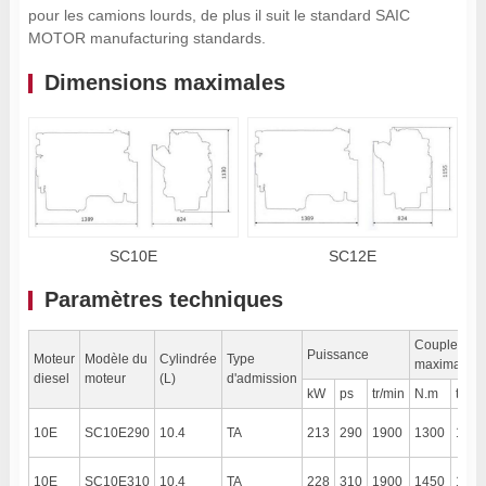
pour les camions lourds, de plus il suit le standard SAIC
MOTOR manufacturing standards.
Dimensions maximales
SC10E
SC12E
Paramètres techniques
Couple
Puissance
Moteur
Modèle du
Cylindrée
Type
maximal
diesel
moteur
(L)
d'admission
kW
ps
tr/min
N.m
tr/mi
10E
SC10E290
10.4
TA
213
290
1900
1300
1300
10E
SC10E310
10.4
TA
228
310
1900
1450
1300