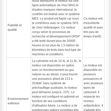
Nous fabriquons le moteur sur une
ligne automatique de chez MAG et
d'autres marques international, le
contrôle est réalisé avec le système
MES. Le produit est fiable car nous
Ce moteur est
le contrôlons avec le système SPS
d'excellente
Fiabilité et
de chez Volkswagen. Ce moteur
qualité et avec
qualité
conçu selon le processus de
très peu de
recherche et développement GPDP
temps d'arrêt.
a été testé durant plus de 20000
heures et sur plus de 1.5 million de
kilomètres de tests dans tout type de
machines et conditions.
La cylindrée est de 10.4L et 11.8L, le
moteur est disponible en option
Le moteur est
avec un fonctionnement au gaz
disponible en
naturel ou au diesel, il peut fournir
plusieurs
une puissance allant de 213 à
puissances et
353kW. Sans système de
avec plusieurs
préchauffage auxiliaire, le moteur
types de
peut démarrer jusqu'à -15℃. Le
carburant. Il
moteur est configuré et optimisé en
respecte les
Environnement
fonction de ses conditions
normes
extérieur
d'utilisation future. Le moteur a de
antipollution. Il
nombreuses options possibles tels
s'adapte très