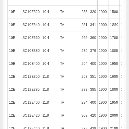
10E
SC10E320
10.4
TA
235
320
1900
1500
1300
10E
SC10E340
10.4
TA
251
341
1900
1S50
1300
10E
SC10E360
10.4
TA
265
360
1900
1700
1300
10E
SC10E380
10.4
TA
279
379
1900
1800
1300
10E
SC10E400
10.4
TA
294
400
1900
1950
1300
12E
SC12E350
11.8
TA
258
351
1900
1600
1300
12E
SC12E385
11.8
TA
283
385
1900
1800
1300
12E
SC12E400
11.8
TA
294
400
1900
1950
1300
12E
SC12E420
11.8
TA
309
420
1900
2000
1300
12E
SC12E440
11.8
TA
323
439
1900
2100
1300