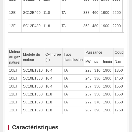
12E
SC12E460
11.8
TA
338
460
1900
2200
1300
12E
SC12E480
11.8
TA
353
480
1900
2200
1300
Moteur
Puissance
Couple ma
Modèle du
Cylindrée
Type
au gaz
moteur
(L)
d'admission
kW
ps
tr/min
N.m
tr/m
naturel
10ET
SC10ET310
10.4
TA
228
310
1900
1350
110
10ET
SC10ET330
10.4
TA
243
330
1900
1450
110
10ET
SC10ET350
10.4
TA
257
350
1900
1550
110
12ET
SC12ET350
11.8
TA
257
350
1900
1550
110
12ET
SC12ET370
11.8
TA
272
370
1900
1650
110
12ET
SC12ET390
11.8
TA
287
390
1900
1750
110
Caractéristiques