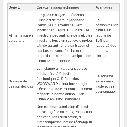
Série E
Caractéristiques techniques
Avantages
Le système d'injection électronique
utilisé est de marque japonaise
La
Denso, les injecteurs peuvent
consommation
fonctionner jusqu'à 1800 bars. Les
d'huile est
Alimentation en
injecteurs peuvent faire de multiples
réduite de
carburant
injections lors d'un seul cycle moteur
10% par
afin de garantir une atomisation et
rapport à des
combustion complète. Le moteur
produits
respecte les standards antipollution
similaires.
China IV and China V.
Le mélange air-carburant est très
précis grâce à l'injection
Le système
électronique OH2.0 de chez
Système de
est éprouvé,
WOODWARD et leur technologie
gestion des gaz
fiable et très
d'économie de carburant. Le moteur
économique.
respecte la norme antipollution
China V emission standards.
Une meilleure admission d'air est
possible grâce au choix, en fonction
des conditions d'utilisation, du
turbocompresseur et de l'échangeur