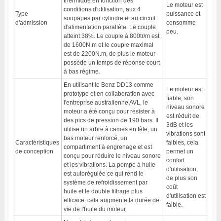
thermique en fonction des
Le moteur est
conditions d'utilisation, aux 4
Type
puissance et
soupapes par cylindre et au circuit
d'admission
consomme
d'alimentation parallèle. Le couple
peu.
atteint 38%. Le couple à 800tr/m est
de 1600N.m et le couple maximal
est de 2200N.m, de plus le moteur
possède un temps de réponse court
à bas régime.
En utilisant le Benz DD13 comme
Le moteur est
prototype et en collaboration avec
fiable, son
l'entreprise australienne AVL, le
niveau sonore
moteur a été conçu pour résister à
est réduit de
des pics de pression de 190 bars. Il
3dB et les
utilise un arbre à cames en tête, un
vibrations sont
bas moteur renforcé, un
Caractéristiques
faibles, cela
compartiment à engrenage et est
de conception
permet un
conçu pour réduire le niveau sonore
confort
et les vibrations. La pompe à huile
d'utilisation,
est autorégulée ce qui rend le
de plus son
système de refroidissement par
coût
huile et le double filtrage plus
d'utilisation est
efficace, cela augmente la durée de
faible.
vie de l'huile du moteur.