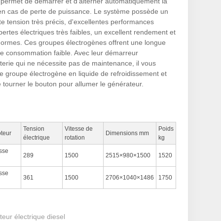
 permet de démarrer et d’alterner automatiquement la
en cas de perte de puissance. Le système possède un
te tension très précis, d'excellentes performances
rtes électriques très faibles, un excellent rendement et
s normes. Ces groupes électrogènes offrent une longue
ne consommation faible. Avec leur démarreur
terie qui ne nécessite pas de maintenance, il vous
 le groupe électrogène en liquide de refroidissement et
 tourner le bouton pour allumer le générateur.
Tension
Vitesse de
Poids
teur
Dimensions mm
électrique
rotation
kg
sse
289
1500
2515×980×1500
1520
sse
361
1500
2706×1040×1486
1750
eur électrique diesel