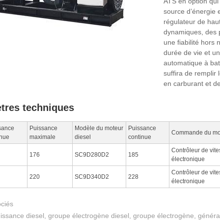
ATS en option qui
source d’énergie 
régulateur de hau
dynamiques, des pe
une fiabilité hor
durée de vie et u
automatique à bat
suffira de remplir
en carburant et de
tres techniques
sance
Puissance
Modèle du moteur
Puissance
Commande du mo
inue
maximale
diesel
continue
Contrôleur de vite
176
SC9D280D2
185
électronique
Contrôleur de vite
220
SC9D340D2
228
électronique
ociés
ssance diesel, groupe électrogène diesel, groupe électrogène, générat