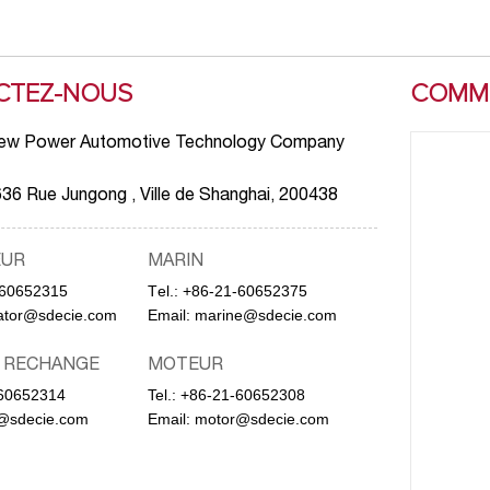
CTEZ-NOUS
COMME
ew Power Automotive Technology Company
36 Rue Jungong , Ville de Shanghai, 200438
EUR
MARIN
-60652315
Тel.:
+86-21-60652375
ator@sdecie.com
Email:
marine@sdecie.com
E RECHANGE
MOTEUR
60652314
Tel.:
+86-21-60652308
@sdecie.com
Email:
motor@sdecie.com