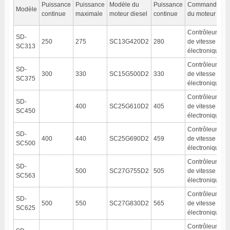
Puissance
Puissance
Modèle du
Puissance
Commande
T
Modèle
continue
maximale
moteur diesel
continue
du moteur
é
Contrôleur
SD-
250
275
SC13G420D2
280
de vitesse
SC313
électronique
Contrôleur
SD-
300
330
SC15G500D2
330
de vitesse
SC375
électronique
Contrôleur
SD-
400
SC25G610D2
405
de vitesse
SC450
électronique
Contrôleur
SD-
400
440
SC25G690D2
459
de vitesse
SC500
électronique
Contrôleur
SD-
500
SC27G755D2
505
de vitesse
SC563
électronique
Contrôleur
SD-
500
550
SC27G830D2
565
de vitesse
SC625
électronique
Contrôleur