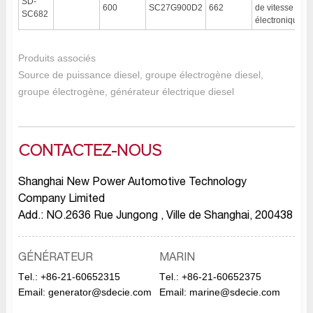
SD-
600
SC27G900D2
662
de vitesse
SC682
électronique
Produits associés
Source de puissance diesel, groupe électrogène diesel,
groupe électrogène, générateur électrique diesel
CONTACTEZ-NOUS
Shanghai New Power Automotive Technology
Company Limited
Add.: NO.2636 Rue Jungong , Ville de Shanghai, 200438
GÉNÉRATEUR
MARIN
Тel.:
+86-21-60652315
Тel.:
+86-21-60652375
Email:
generator@sdecie.com
Email:
marine@sdecie.com