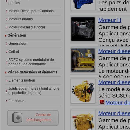
Les parts d
publics
rapidement
Moteur Diesel pour Camions
Moteurs marins
Moteur H
Gamme de p
Moteur diesel d'autocar
Applications
Générateur
Conçu avec l
Générateur
un produit é
Moteur dies
Coffret
pour générat
Gamme de p
Saic.
SDEC système modulaire de
Applications
panneau de commande
Le moteur di
Pièces détachées et éléments
à 600.000 un
Eléments moteur
Moteur diese
Le modèle sé
Joints et garnitures (Joint à huile
et pochette de joints)
série SC8D é
Electrique
Moteur di
Moteur diese
Centre de
Gamme de p
téléchargement
Applications