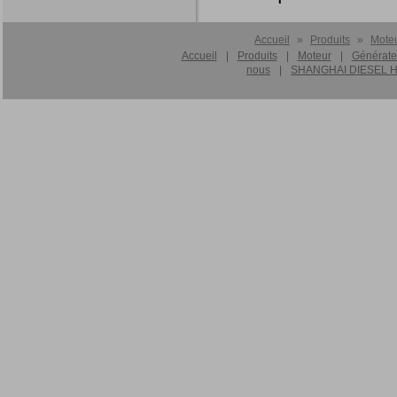
Accueil
»
Produits
»
Mote
Accueil
|
Produits
|
Moteur
|
Générate
nous
|
SHANGHAI DIESEL HA