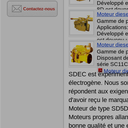
Développé en
Contactez-nous
8D est deven
Moteur diese
Moteur di
Gamme de p
Applications
Développé en
est devenu u
Moteur diese
Moteur di
Gamme de p
Disposant de
série SC11C 
Moteur di
SDEC est expérimenté
électrogène. Nous so
répondent aux exigen
d'avoir reçu le marq
Moteur de type SD5
Moteurs propres alla
bonne qualité et une e