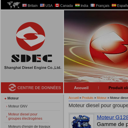
Britain
USA
Canada
India
Français
Españo
CENTRE DE DONNÉES
Accueil
Produit cl
Accueil
»
Produits
»
Moteur
» Moteur diese
Moteur
Moteur diesel pour group
Moteur GNV
Moteur diesel pour
Moteur G128
groupes électrogènes
Gamme de p
Moteurs d'engin de travaux