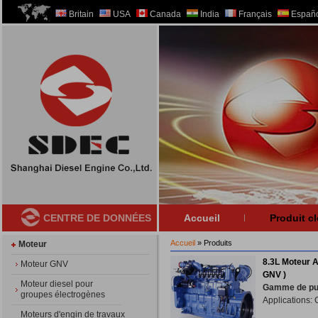
Britain
USA
Canada
India
Français
Españo
CENTRE DE DONNÉES
Accueil
Produit cl
Accueil
» Produits
Moteur
8.3L Moteur 
Moteur GNV
GNV )
Moteur diesel pour
Gamme de pu
groupes électrogènes
Applications:
Moteurs d'engin de travaux