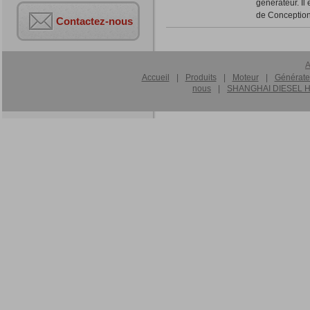
générateur. Il
de Conceptio
Contactez-nous
A
Accueil
|
Produits
|
Moteur
|
Générate
nous
|
SHANGHAI DIESEL HA