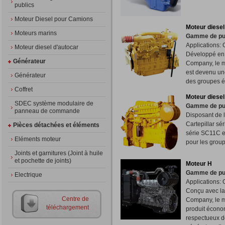
publics
Moteur Diesel pour Camions
Moteur diesel
Moteurs marins
Gamme de pu
Applications:
Moteur diesel d'autocar
Développé en 
Générateur
Company, le m
est devenu un
Générateur
des groupes él
Coffret
Moteur diesel
SDEC système modulaire de
Gamme de pu
panneau de commande
Disposant de l
Cartepillar sé
Pièces détachées et éléments
série SC11C es
Eléments moteur
pour les grou
Joints et garnitures (Joint à huile
et pochette de joints)
Moteur H
Gamme de pu
Electrique
Applications:
Conçu avec la
Centre de
Company, le mo
téléchargement
produit économ
respectueux d