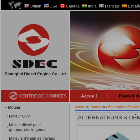
Britain
USA
Canada
India
Français
Españo
CENTRE DE DONNÉES
Accueil
Produit cl
Accueil
»
Produits
»
Pièces détachées et é
Moteur
Moteur GNV
ALTERNATEURS & DÉ
Moteur diesel pour
groupes électrogènes
Moteurs d'engin de travaux