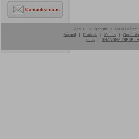
Contactez-nous
Accueil
»
Produits
»
Pièces détach
Accueil
|
Produits
|
Moteur
|
Générate
nous
|
SHANGHAI DIESEL HA