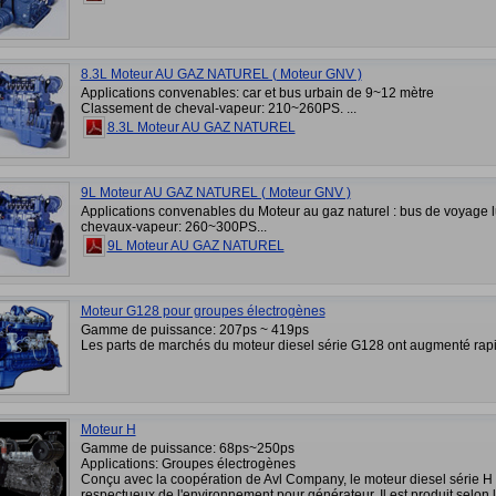
8.3L Moteur AU GAZ NATUREL ( Moteur GNV )
Applications convenables: car et bus urbain de 9~12 mètre
Classement de cheval-vapeur: 210~260PS. ...
8.3L Moteur AU GAZ NATUREL
9L Moteur AU GAZ NATUREL ( Moteur GNV )
Applications convenables du Moteur au gaz naturel : bus de voyage
chevaux-vapeur: 260~300PS...
9L Moteur AU GAZ NATUREL
Moteur G128 pour groupes électrogènes
Gamme de puissance: 207ps ~ 419ps
Les parts de marchés du moteur diesel série G128 ont augmenté ra
Moteur H
Gamme de puissance: 68ps~250ps
Applications: Groupes électrogènes
Conçu avec la coopération de Avl Company, le moteur diesel série H 
respectueux de l'environnement pour générateur. Il est produit selo