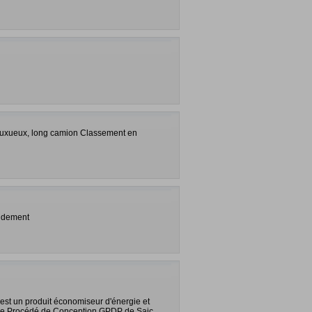
 luxueux, long camion Classement en
pidement
est un produit économiseur d'énergie et
n le Procédé de Conception GPDP de Saic.