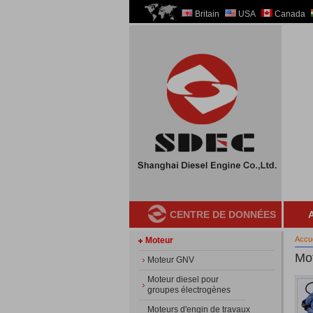
Britain
USA
Canada
CENTRE DE DONNÉES
A
Accue
Moteur
Mo
Moteur GNV
Moteur diesel pour
groupes électrogènes
Moteurs d'engin de travaux