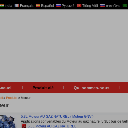
India
Français
Español
Русский
Tiếng Việt
ภาษาไทย
ccueil
Produit clé
Qui sommes-nous
il
»
Produits
» Moteur
teur
5.3L Moteur AU GAZ NATUREL ( Moteur GNV )
Applications convenables du Moteur au gaz naturel 5.3L : bus de taill
5.3L Moteur AU GAZ NATUREL