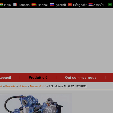
India
Français
Español
Русский
Tiếng Việt
ภาษาไทย
ccueil
Produit clé
Qui sommes-nous
il
»
Produits
»
Moteur
»
Moteur GNV
» 5.3L Moteur AU GAZ NATUREL