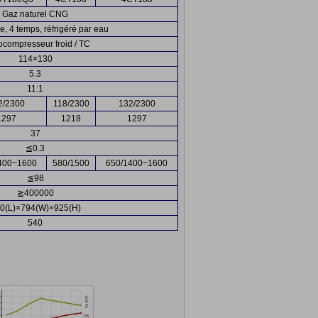
Gaz naturel CNG
e, 4 temps, réfrigéré par eau
ocompresseur froid / TC
114×130
5.3
11:1
2/2300
118/2300
132/2300
1297
1218
1297
37
≦0.3
400~1600
580/1500
650/1400~1600
≦98
≧400000
0(L)×794(W)×925(H)
540