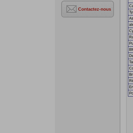
Ca
Contactez-nous
T
As
al
Cy
Ra
Pu
BM
De
Ta
Co
Br
Ré
En
Po