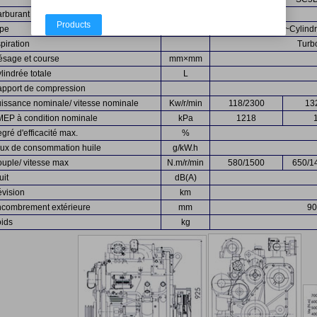
rburant
Products
ype
4~Cylindr
piration
Turb
ésage et course
mm×mm
lindrée totale
L
pport de compression
issance nominale/ vitesse nominale
Kw/r/min
118/2300
13
EP à condition nominale
kPa
1218
gré d'efficacité max.
%
ux de consommation huile
g/kW.h
uple/ vitesse max
N.m/r/min
580/1500
650/1
uit
dB(A)
vision
km
combrement extérieure
mm
90
ids
kg