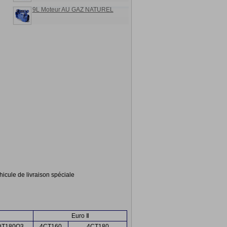
9L Moteur AU GAZ NATUREL
icule de livraison spéciale
Euro Ⅱ
DT180Q3
4CT160
4CT180