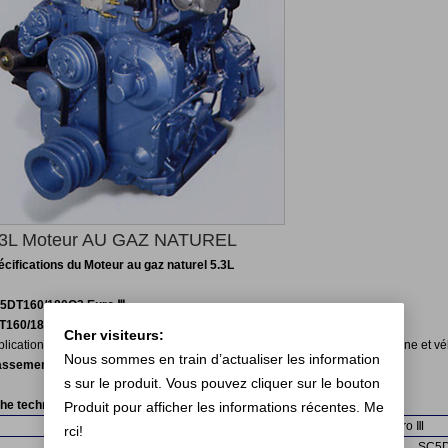
.3L Moteur AU GAZ NATUREL
écifications du Moteur au gaz naturel 5.3L
5DT160/180Q3 Euro Ⅲ
T160/180 Euro Ⅱ
Cher visiteurs:
lications convenables du Moteur au gaz naturel 5.3L : bus de taille moyenne et véh
Nous sommes en train d’actualiser les information
assement en chevaux-vapeur : 160~200PS
s sur le produit. Vous pouvez cliquer sur le bouton
che technique du Moteur au gaz naturel 5.3L
Produit pour afficher les informations récentes. Me
Euro Ⅲ
rci!
Modèle
Unité
SC5DT160Q3
SC5