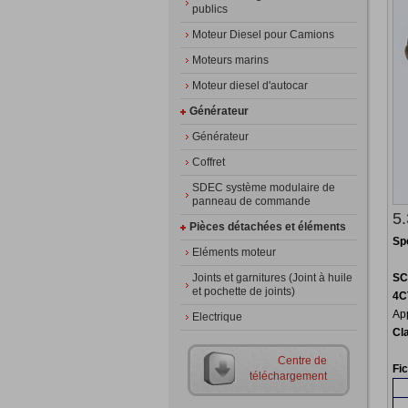
publics
Moteur Diesel pour Camions
Moteurs marins
Moteur diesel d'autocar
Générateur
Générateur
Coffret
SDEC système modulaire de
panneau de commande
5
Pièces détachées et éléments
Sp
Eléments moteur
Joints et garnitures (Joint à huile
SC
et pochette de joints)
4C
App
Electrique
Cl
Centre de
Fi
téléchargement