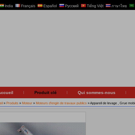
India
Français
Español
Русский
Tiếng Việt
ภาษาไทย
ccueil
Produit clé
Qui sommes-nous
il
»
Produits
»
Moteur
»
Moteurs d'engin de travaux publics
» Appareil de levage , Grue mobi