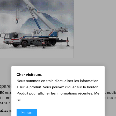
Cher visiteurs:
Nous sommes en train d’actualiser les information
pareil de levage , Grue mobile
s sur le produit. Vous pouvez cliquer sur le bouton
EC est un fournisseur de puissance avec la plus large application pour grue mobil
Produit pour afficher les informations récentes. Me
t de marché a été de plus de 70%. Ses Moteurs pour grue mobile atteignent tous le
rci!
 SC9DK et SC9DF d'Euro III/IV peuvent être fournis en volume.
dèles de Moteur de Grue Mobile
Products