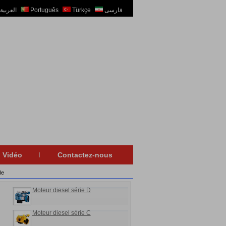
العربية
Português
Türkçe
فارسی
Vidéo
Contactez-nous
le
Moteur diesel série D
Moteur diesel série C