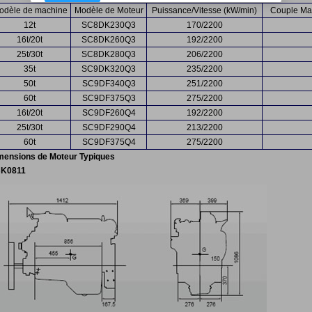
odèle de machine
Modèle de Moteur
Puissance/Vitesse (kW/min)
Couple Max
12t
SC8DK230Q3
170/2200
16t/20t
SC8DK260Q3
192/2200
25t/30t
SC8DK280Q3
206/2200
35t
SC9DK320Q3
235/2200
50t
SC9DF340Q3
251/2200
60t
SC9DF375Q3
275/2200
16t/20t
SC9DF260Q4
192/2200
25t/30t
SC9DF290Q4
213/2200
60t
SC9DF375Q4
275/2200
mensions de Moteur Typiques
K0811