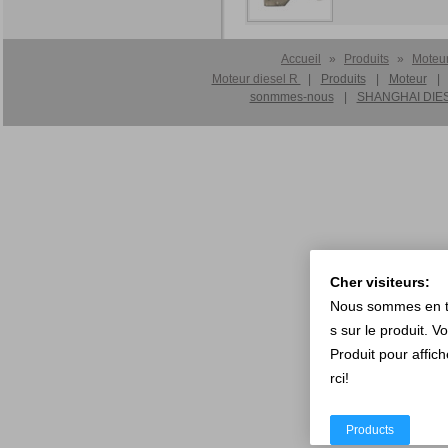
Accueil
»
Produits
»
Moteu
Moteur diesel R
|
Produits
|
Moteur
|
sonmmes-nous
|
SHANGHAI DIES
Cher visiteurs:
Nous sommes en tra
s sur le produit. V
Produit pour affic
rci!
Products