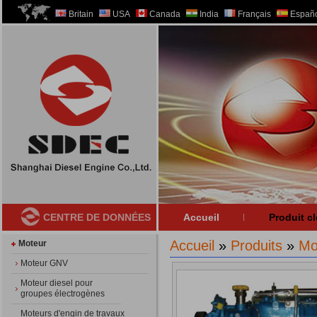
Britain
USA
Canada
India
Français
Españo
CENTRE DE DONNÉES
Accueil
Produit cl
Accueil
»
Produits
»
Mo
Moteur
Moteur GNV
Moteur diesel pour
groupes électrogènes
Moteurs d'engin de travaux