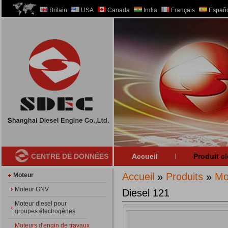
Britain
USA
Canada
India
Français
Españo
CENTRE DE DONNÉES
Accueil
Produit cl
Accueil
»
Produits
»
Mo
Moteur
Moteur GNV
Diesel 121
Moteur diesel pour
groupes électrogènes
Moteurs d'engin de travaux