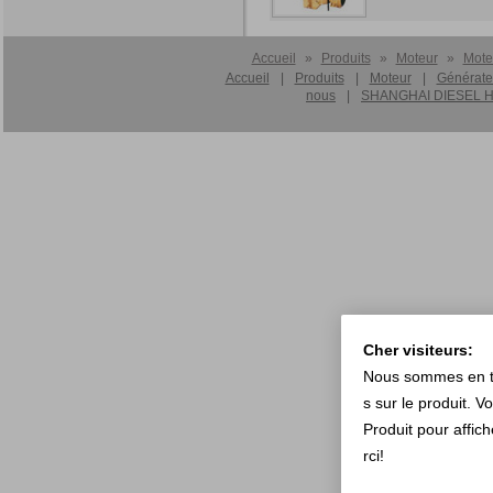
Accueil
»
Produits
»
Moteur
»
Mote
Accueil
|
Produits
|
Moteur
|
Générate
nous
|
SHANGHAI DIESEL HA
Cher visiteurs:
Nous sommes en tra
s sur le produit. V
Produit pour affic
rci!