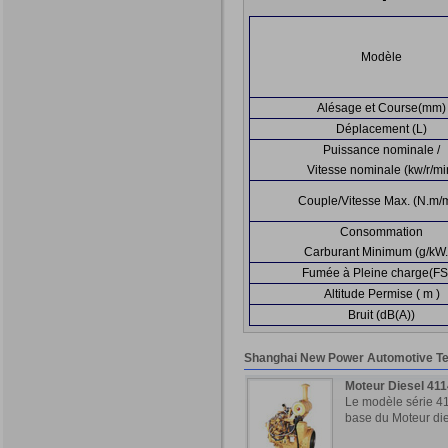
Modèle
Alésage et Course(mm)
Déplacement (L)
Puissance nominale /
Vitesse nominale (kw/r/mi
Couple/Vitesse Max. (N.m/
Consommation
Carburant Minimum (g/kW.
Fumée à Pleine charge(F
Altitude Permise ( m )
Bruit (dB(A))
Shanghai New Power Automotive T
Moteur Diesel 411
Le modèle série 41
base du Moteur dies