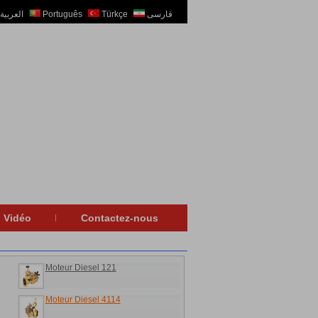
العربية
Português
Türkçe
فارسی
Vidéo
Contactez-nous
Moteur Diesel 121
Moteur Diesel 4114