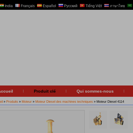
India
Français
Español
Русский
Tiếng Việt
ภาษาไทย
ccueil
Produit clé
Qui sommes-nous
il
»
Produits
»
Moteur
»
Moteur Diesel des machines techniques
» Moteur Diesel 4114