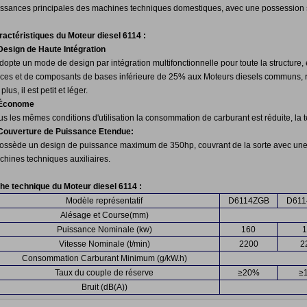
issances principales des machines techniques domestiques, avec une possession s
ractéristiques du Moteur diesel 6114 :
 Design de Haute Intégration
adopte un mode de design par intégration multifonctionnelle pour toute la structure,
èces et de composants de bases inférieure de 25% aux Moteurs diesels communs, réd
plus, il est petit et léger.
 Économe
s les mêmes conditions d'utilisation la consommation de carburant est réduite, la 
 Couverture de Puissance Etendue:
 possède un design de puissance maximum de 350hp, couvrant de la sorte avec une 
chines techniques auxiliaires.
che technique du Moteur diesel 6114 :
Modèle représentatif
D6114ZGB
D61
Alésage et Course(mm)
Puissance Nominale (kw)
160
Vitesse Nominale (t/min)
2200
2
Consommation Carburant Minimum (g/kW.h)
Taux du couple de réserve
≥20%
≥
Bruit (dB(A))