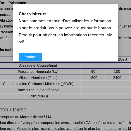
 Forte Puissance
ec une puissance nominale maximum de 147kw et un coefficient du couple de réserve
Cher visiteurs:
puissance des Moteurs domestiques similaires quatre cylindrés vertical.
Nous sommes en train d’actualiser les information
Vibration et Bruit Bas
système, équipé avec un dispositif d'isolation contre les vibrations peut diminuer eff
s sur le produit. Vous pouvez cliquer sur le bouton
 Excellente Performance:
Produit pour afficher les informations récentes. Me
âce à un taux de consommation de carburant minimum de 198g/kW.h, le coût opérat
rci!
che technique du Moteur diesel 4114 :
Products
Modèle représentatif
D4114ZG1B
D4114ZG2B
Alésage et Course(mm)
Puissance Nominale (kw)
90
100
Vitesse Nominale (t/min)
1800
2400
Consommation Carburant Minimum (g/kW.h)
Taux du couple de réserve
Bruit (dB(A))
oteur Diesel
scription du Moteur diesel 6114 :
eur diesel, développé en coopération avec la société AVL basé sur les caractéristi
eur est le Moteur le plus récent et le plus avancé sur le plan technique parmi les