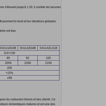
 s'élevant jusqu'à 1.20, il comble les lacunes
icacement le bruit et les vibrations globales.
oire est bas.
D4114ZG3B
D4114ZG4B
D4114ZLG1B
114×130
95
92
105
2050
2200
2100
205
>15%
≤98
ques du carburant chinois et des clients. Ce
 Moteurs domestiques matures et est une des