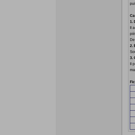
pu
Ca
1.
Il 
pi
De 
2.
Sou
3.
Il
ma
Fi