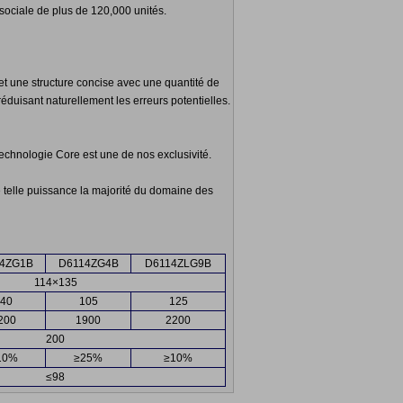
ociale de plus de 120,000 unités.
 et une structure concise avec une quantité de
uisant naturellement les erreurs potentielles.
technologie Core est une de nos exclusivité.
telle puissance la majorité du domaine des
14ZG1B
D6114ZG4B
D6114ZLG9B
114×135
140
105
125
200
1900
2200
200
10%
≥25%
≥10%
≤98